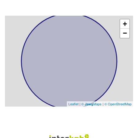
+
−
Leaflet
|
©
Maps
|
© OpenStreetMap
Jawg