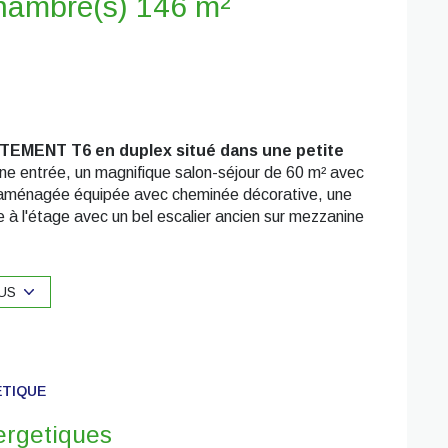
Duplex 6 pièce(s) 3 chambre(s) 146 m²
EMENT T6 en duplex situé dans une petite
e entrée, un magnifique salon-séjour de 60 m² avec
ne aménagée équipée avec cheminée décorative, une
e à l'étage avec un bel escalier ancien sur mezzanine
 et un bureau. Une cave. - Chauffage individuel gaz.
Dépôt de garantie : 1350 € - Frais d'agence : 1600
US
sont disponibles sur le site
Géorisques
ÉTIQUE
ergetiques