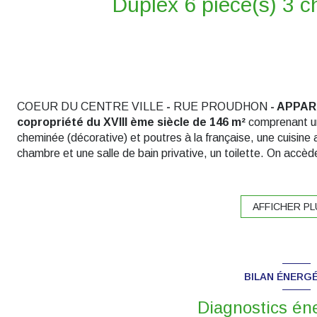
COEUR DU CENTRE VILLE
-
RUE PROUDHON
- APPART
copropriété du XVIII ème siècle de 146 m²
comprenant un
cheminée (décorative) et poutres à la française, une cuisi
chambre et une salle de bain privative, un toilette. On accèd
qui dessert deux chambres, une salle de douche avec toilette
Loyer : 1350 € + Prov. charges : 70 € (consommation eau) - 
€ - N'hésitez pas à contacter Véronique au 06.08.85.71.80.
AFFICHER PL
Les informations sur les risques auxquels ce bien est exposé 
BILAN ÉNERG
Diagnostics én