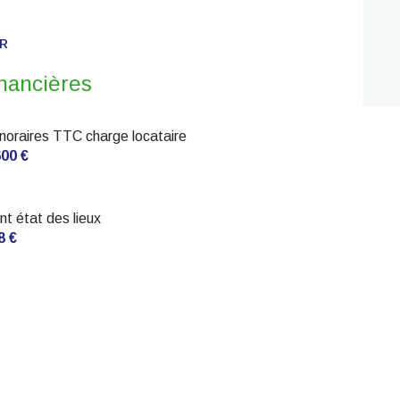
ER
inancières
noraires TTC charge locataire
600 €
nt état des lieux
8 €