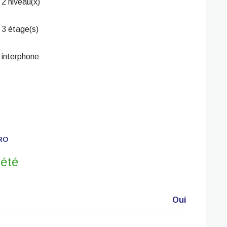
2 niveau(x)
3 étage(s)
interphone
RO
iété
Oui