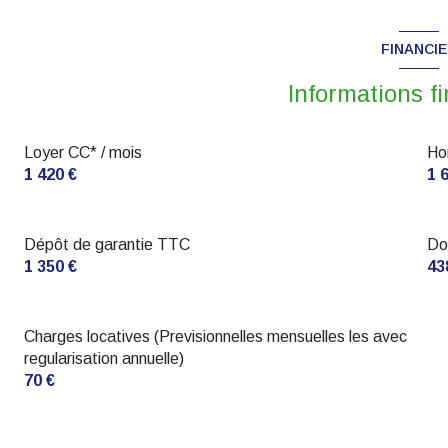
FINANCI
Informations f
Loyer CC* / mois
Ho
1 420 €
1 
Dépôt de garantie TTC
Do
1 350 €
43
Charges locatives (Previsionnelles mensuelles les avec
regularisation annuelle)
70 €