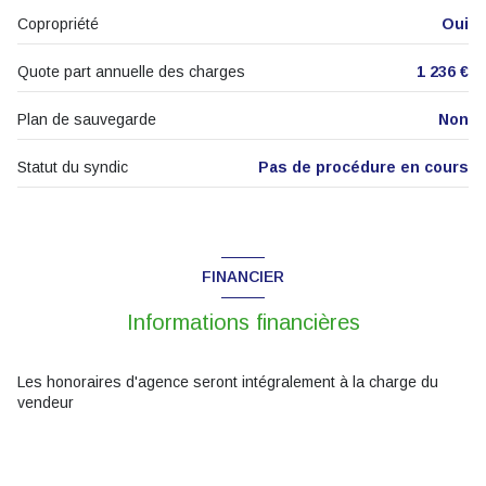
Copropriété
Oui
1 niveau(x)
Quote part annuelle des charges
1 236 €
2ème étage
Plan de sauvegarde
Non
3 étage(s)
Statut du syndic
Pas de procédure en cours
cave
balcon
FINANCIER
Informations financières
Les honoraires d'agence seront intégralement à la charge du
vendeur