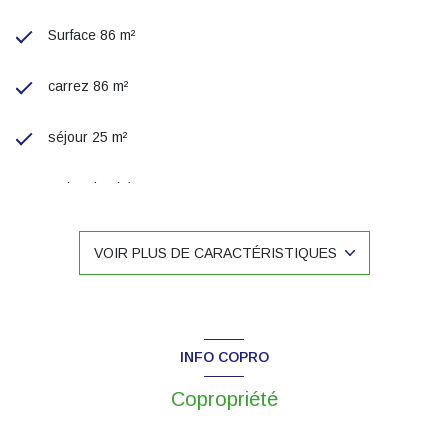
Surface 86 m²
carrez 86 m²
séjour 25 m²
3 chambre(s)
1 salle(s) de bain
VOIR PLUS DE CARACTÉRISTIQUES
construit en 1950
cuisine séparée
INFO COPRO
Chauffage individuel : radiateur (gaz)
Copropriété
exposition Sud