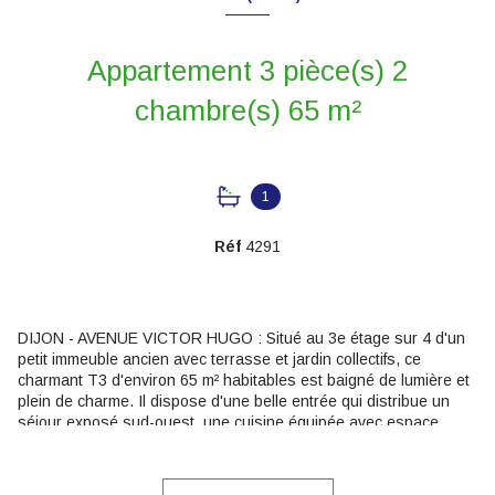
Appartement 3 pièce(s) 2
chambre(s) 65 m²
1
Réf
4291
DIJON - AVENUE VICTOR HUGO : Situé au 3e étage sur 4 d'un
petit immeuble ancien avec terrasse et jardin collectifs, ce
charmant T3 d'environ 65 m² habitables est baigné de lumière et
plein de charme. Il dispose d'une belle entrée qui distribue un
séjour exposé sud-ouest, une cuisine équipée avec espace
repas, deux belles chambres de 12 et 13 m², une salle de bains
et des toilettes séparées. Modernisé au fil du temps, il offre des
prestations actuelles : double-vitrage PVC, tableau électrique aux