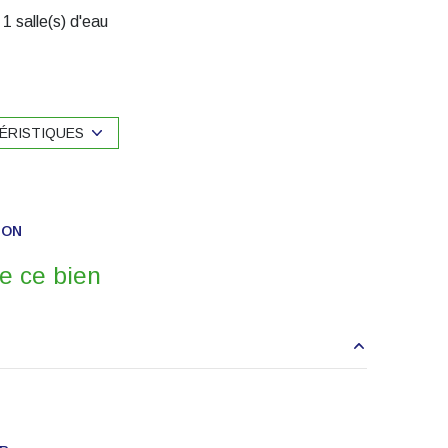
1 salle(s) d'eau
cuisine américaine (équipée)
1 garage(s)
ÉRISTIQUES
3 niveau(x)
ION
balcon
e ce bien
piscinable
interphone
106 m²