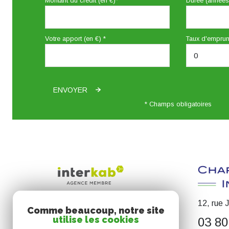
Montant du crédit (en €)*
Durée (années
Votre apport (en €) *
Taux d'emprun
ENVOYER
* Champs obligatoires
12, rue 
Comme beaucoup, notre site
utilise les cookies
03 80