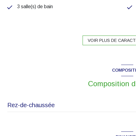
3 salle(s) de bain
construit en 1850
Chauffage individuel : radiateur (gaz)
VOIR PLUS DE CARACT
exposition Nord-Ouest
COMPOSIT
cave
Composition d
terrasse
Rez-de-chaussée
visiophone
quartier 5min Dijon Ouest
salon/sejour