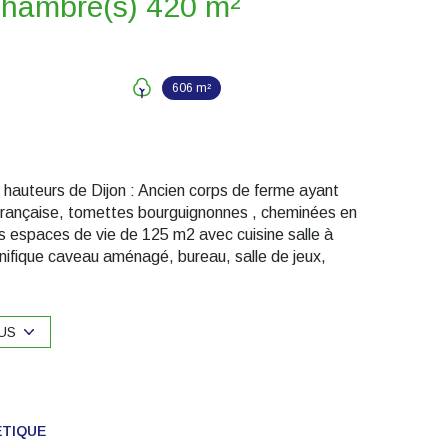
Maison 14 pièce(s) 6 chambre(s) 420 m²
606 m²
auteurs de Dijon : Ancien corps de ferme ayant
a française, tomettes bourguignonnes , cheminées en
is espaces de vie de 125 m2 avec cuisine salle à
gnifique caveau aménagé, bureau, salle de jeux,
sur 620m² de terrain clos avec cour et terrasses.
ur chambres d'hotes ou gîtes, à 10 minutes de la
CE : D .tel :06.08.85.71.81.
US
ÉTIQUE