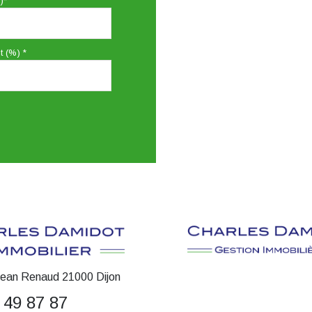
)*
t (%) *
Jean Renaud 21000 Dijon
 49 87 87