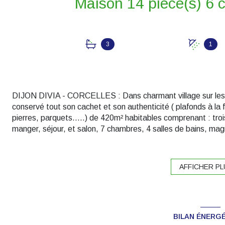
3
1
DIJON DIVIA - CORCELLES : Dans charmant village sur les h
conservé tout son cachet et son authenticité ( plafonds à l
pierres, parquets.....) de 420m² habitables comprenant : tro
manger, séjour, et salon, 7 chambres, 4 salles de bains, ma
lingerie, buanderie, chaufferie.Dépendances, garage le tout 
Encore de nombreuses possibilités d'aménagement . Idéal po
future cité gastronomiquede Dijon.A découvrir absolument . 
AFFICHER PL
BILAN ÉNERG