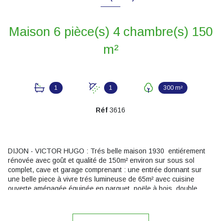
Maison 6 pièce(s) 4 chambre(s) 150
m²
1
1
300 m²
Réf
3616
DIJON - VICTOR HUGO : Trés belle maison 1930 entiérement
rénovée avec goût et qualité de 150m² environ sur sous sol
complet, cave et garage comprenant : une entrée donnant sur
une belle piece à vivre trés lumineuse de 65m² avec cuisine
ouverte aménagée équipée en parquet, poële à bois, double
vitrage alu. Une suite parentale avec grande chambre : dressing
, salle de bain et douche, bureau ou chambre d'amis le tout
alliant contemporain et cachet de l'ancien. A l'étage, trés belle