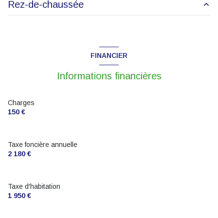
Rez-de-chaussée
1 garage(s)
cuisine
60 m²
exposition Nord-Sud
cuisine
m²
FINANCIER
terrasse
Informations financières
arboré
Charges
150 €
piscinable
visiophone
Taxe foncière annuelle
2 180 €
interphone
Taxe d'habitation
quartier Victor Hugo
1 950 €