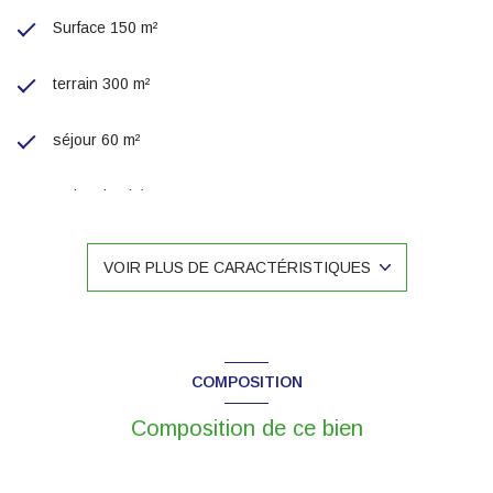
Surface 150 m²
terrain 300 m²
séjour 60 m²
4 chambre(s)
1 salle(s) de bain
VOIR PLUS DE CARACTÉRISTIQUES
1 salle(s) d'eau
construit en 1900
COMPOSITION
cuisine américaine (équipée)
Composition de ce bien
Chauffage individuel : radiateur (gaz)