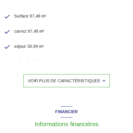
Surface 97,49 m²
carrez 97,49 m²
séjour 30,99 m²
4 chambre(s)
1 salle(s) de bain
VOIR PLUS DE CARACTÉRISTIQUES
1 salle(s) d'eau
construit en 2007
FINANCIER
cuisine séparée (équipée)
Informations financières