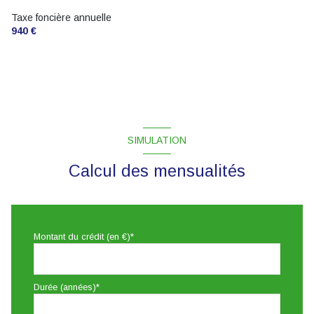
Chauffage individuel : chaudière (gaz)
Taxe foncière annuelle
940 €
1 garage(s)
2 parking(s)
exposition Est-Ouest
SIMULATION
1 côté(s) mitoyen(s)
Calcul des mensualités
1 niveau(x)
terrasse
Montant du crédit (en €)*
Durée (années)*