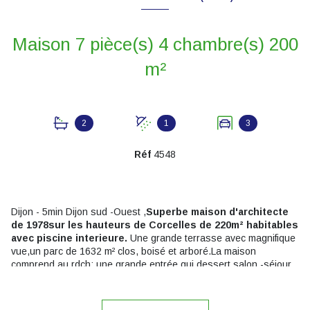
Maison 7 pièce(s) 4 chambre(s) 200
m²
2
1
3
Réf
4548
Dijon - 5min Dijon sud -Ouest ,
Superbe maison d'architecte
de 1978
sur les hauteurs de Corcelles de 220m² habitables
avec piscine interieure.
Une grande terrasse avec magnifique
vue,un parc de 1632 m² clos, boisé et arboré.La maison
comprend au rdch: une grande entrée qui dessert salon -séjour
avec cheminée sur terrasse plein sud ,une cuisine ouverte
aménagée et équipée, une suite parentale avec salle de bain et
dressing, un salon télévision ou bureau,un wc. A l'étage vous