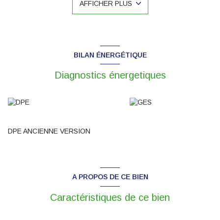
AFFICHER PLUS
disposez de 3 chambres avec terrasses, une salle de bain et
une salle d'eau. Au niveau -1 de la maison un sous sol complet
avec
salle de jeu qui dessert la piscine interieure avec
baie vitrée ouvrante sur le jardin
. Une salle de douche et wc
, cave a vin ,buanderie avec chaufferie et grand garage triple
complètent ce niveau. DPE 2025 :
C
.Les informations sur les
BILAN ÉNERGÉTIQUE
risques auxquels ce bien est exposé sont disponibles sur le site
Géorisques. www.georisques.gouv.fr. N'hesitez pas à contacter
Diagnostics énergetiques
Mr Damidot au 06.08.85.71.81 si vous souhaitez venir découvrir
cette magnifique maison familial.
DPE ANCIENNE VERSION
A PROPOS DE CE BIEN
Caractéristiques de ce bien