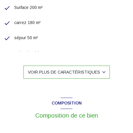
Surface 200 m²
carrez 180 m²
séjour 50 m²
4 chambre(s)
2 salle(s) de bain
VOIR PLUS DE CARACTÉRISTIQUES
1 salle(s) d'eau
cuisine américaine (équipée)
COMPOSITION
Chauffage individuel : chaudière (fioul)
Composition de ce bien
3 garage(s)