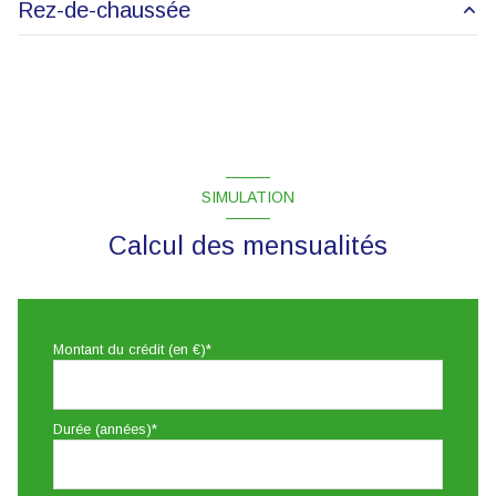
Rez-de-chaussée
exposition Sud-Est
salon/sejour
45 m²
2 niveau(x)
vue imprenable sur dijon
SIMULATION
terrasse
Calcul des mensualités
interphone
Montant du crédit (en €)*
Durée (années)*