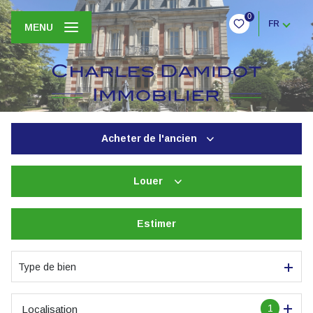
0
FR
MENU
Acheter
de l'ancien
Louer
De l'ancien
De l'immo pro
Estimer
à l'année
De l'immo pro
Type de bien
1
Localisation