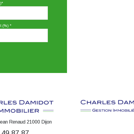
)*
t (%) *
Jean Renaud 21000 Dijon
 49 87 87