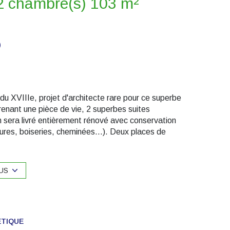
Appartement 4 pièce(s) 2 chambre(s) 103 m²
u XVIIIe, projet d'architecte rare pour ce superbe
enant une pièce de vie, 2 superbes suites
n sera livré entièrement rénové avec conservation
ures, boiseries, cheminées...). Deux places de
es disponible sur demande. DPE : sera réalisé après
 est exposé sont disponibles sur le site Géorisques :
iété (syndic bénévole), pas de procédure en cours.
US
ÉTIQUE