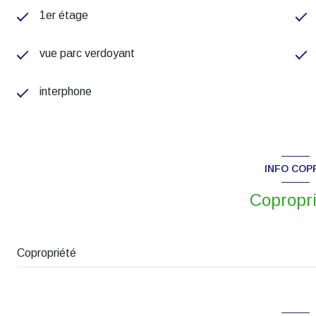
1er étage
vue parc verdoyant
interphone
INFO COP
Copropr
Copropriété