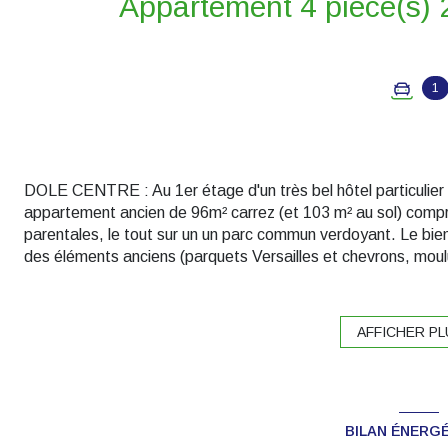
1
DOLE CENTRE : Au 1er étage d'un très bel hôtel particulier d
appartement ancien de 96m² carrez (et 103 m² au sol) compr
parentales, le tout sur un un parc commun verdoyant. Le bie
des éléments anciens (parquets Versailles et chevrons, moul
parking privatives, une cave et un grenier. Cahier des charg
rénovation. Les informations sur les risques auxquels ce bien
www.georisques.gouv.fr. Bien soumis au statut de la copropr
AFFICHER PL
Tel. : 06.08.85.71.81.
BILAN ÉNERG