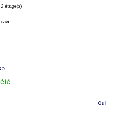
2 étage(s)
cave
RO
iété
Oui